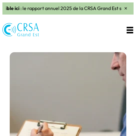
rapport annuel 2025 de la CRSA Grand Est sur le respect des dro
×